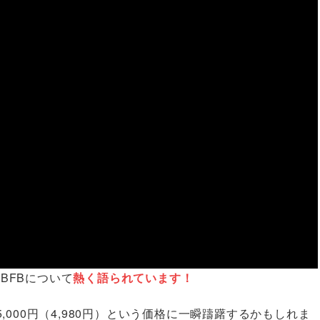
のBFBについて
熱く語られています
！
000円（4,980円）という価格に一瞬躊躇するかもしれま