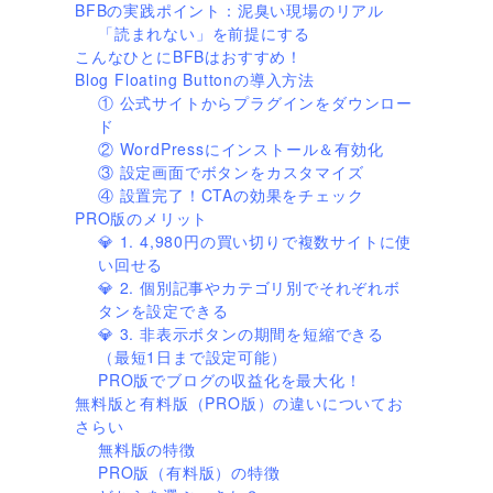
BFBの実践ポイント：泥臭い現場のリアル
「読まれない」を前提にする
こんなひとにBFBはおすすめ！
Blog Floating Buttonの導入方法
① 公式サイトからプラグインをダウンロー
ド
② WordPressにインストール＆有効化
③ 設定画面でボタンをカスタマイズ
④ 設置完了！CTAの効果をチェック
PRO版のメリット
💎 1. 4,980円の買い切りで複数サイトに使
い回せる
💎 2. 個別記事やカテゴリ別でそれぞれボ
タンを設定できる
💎 3. 非表示ボタンの期間を短縮できる
（最短1日まで設定可能）
PRO版でブログの収益化を最大化！
無料版と有料版（PRO版）の違いについてお
さらい
無料版の特徴
PRO版（有料版）の特徴