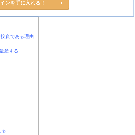
ザインを手に入れる！
最強の投資である理由
を量産する
せる