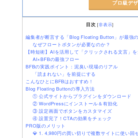
プロ級デ
目次
[
非表示
]
編集者が断言する「Blog Floating Button」が
なぜフロートボタンが必要なのか？
【時短術】AIを活用して「クリックされる文言」
AI×BFBの最強フロー
BFBの実践ポイント：泥臭い現場のリアル
「読まれない」を前提にする
こんなひとにBFBはおすすめ！
Blog Floating Buttonの導入方法
① 公式サイトからプラグインをダウンロード
② WordPressにインストール＆有効化
③ 設定画面でボタンをカスタマイズ
④ 設置完了！CTAの効果をチェック
PRO版のメリット
💎 1. 4,980円の買い切りで複数サイトに使い回