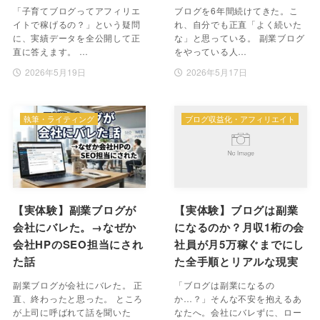
「子育てブログってアフィリエ
ブログを6年間続けてきた。こ
イトで稼げるの？」という疑問
れ、自分でも正直「よく続いた
に、実績データを全公開して正
な」と思っている。 副業ブログ
直に答えます。 …
をやっている人…
2026年5月19日
2026年5月17日
執筆・ライティング
ブログ収益化・アフィリエイト
【実体験】副業ブログが
【実体験】ブログは副業
会社にバレた。→なぜか
になるのか？月収1桁の会
会社HPのSEO担当にされ
社員が月5万稼ぐまでにし
た話
た全手順とリアルな現実
副業ブログが会社にバレた。 正
「ブログは副業になるの
直、終わったと思った。 ところ
か…？」そんな不安を抱えるあ
が上司に呼ばれて話を聞いた
なたへ。会社にバレずに、ロー