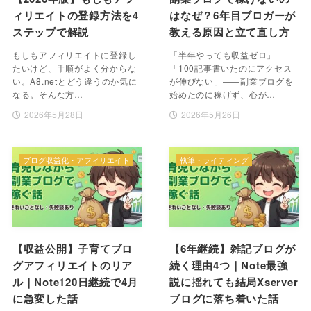
ィリエイトの登録方法を4
はなぜ？6年目ブロガーが
ステップで解説
教える原因と立て直し方
もしもアフィリエイトに登録し
「半年やっても収益ゼロ」
たいけど、手順がよく分からな
「100記事書いたのにアクセス
い。A8.netとどう違うのか気に
が伸びない」――副業ブログを
なる。そんな方…
始めたのに稼げず、心が…
2026年5月28日
2026年5月26日
ブログ収益化・アフィリエイト
執筆・ライティング
【収益公開】子育てブロ
【6年継続】雑記ブログが
グアフィリエイトのリア
続く理由4つ｜Note最強
ル｜Note120日継続で4月
説に揺れても結局Xserver
に急変した話
ブログに落ち着いた話