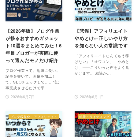
【2026年版】ブログ作業
【悲報】アフィリエイト
が捗るおすすめガジェッ
やめとけ←正しいやり方
ト10選をまとめてみた！6
を知らない人の常識です
年目ブロガーが実際に使
「アフィリエイトなんてもう稼
って選んだモノだけ紹介
げない」「オワコン」「やめと
け」——こういった声をよく見
ブログ作業って、地味に長い。
かけます。 結論か…
記事を書いて、画像を加工し
て、SEOチェックして……1記
事完成させるだけで平…
2026年6月7日
2026年6月1日
ブログ収益化・アフィリエイト
執筆・ライティング