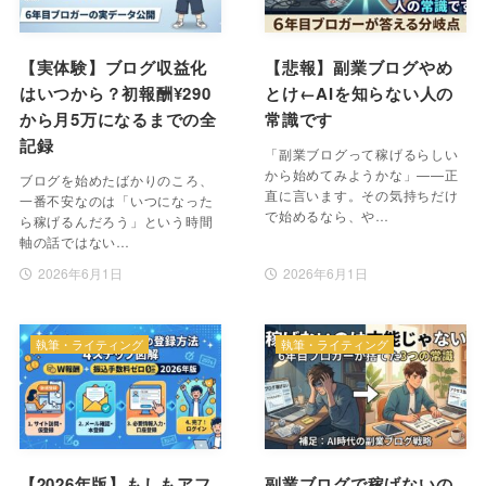
【実体験】ブログ収益化
【悲報】副業ブログやめ
はいつから？初報酬¥290
とけ←AIを知らない人の
から月5万になるまでの全
常識です
記録
「副業ブログって稼げるらしい
から始めてみようかな」——正
ブログを始めたばかりのころ、
直に言います。その気持ちだけ
一番不安なのは「いつになった
で始めるなら、や…
ら稼げるんだろう」という時間
軸の話ではない…
2026年6月1日
2026年6月1日
執筆・ライティング
執筆・ライティング
【2026年版】もしもアフ
副業ブログで稼げないの