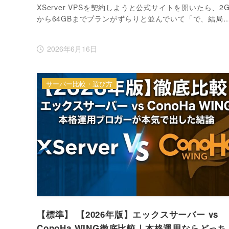
XServer VPSを契約しようと公式サイトを開いたら、2G
から64GBまでプランがずらりと並んでいて「で、結局
2026年6月16日
サーバー比較・選び方
【標準】 【2026年版】エックスサーバー vs
ConoHa WING徹底比較｜本格運用ならどっち