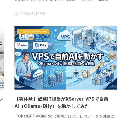
2026年6月26日
エックスサーバー
レ
【実体験】総務IT担当がXServer VPSで自前
AI（Ollama×Dify）を動かしてみた
「ChatGPTやClaudeは便利だけど、社内データを外部に