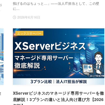
投げるのはちょっと…」——法人IT担当として、この壁
お
に…
…
2026年6月16日
エックスサーバー
金
XServerビジネスのマネージド専用サーバーを徹
底解説！3プランの違いと法人向け選び方【2026