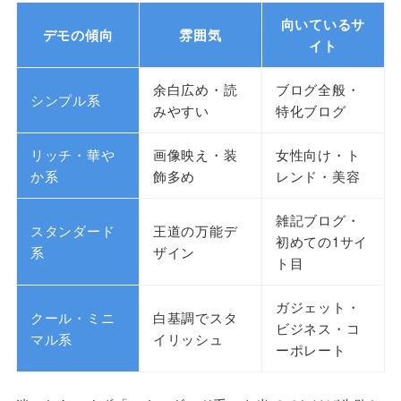
向いているサ
デモの傾向
雰囲気
イト
余白広め・読
ブログ全般・
シンプル系
みやすい
特化ブログ
リッチ・華や
画像映え・装
女性向け・ト
か系
飾多め
レンド・美容
雑記ブログ・
スタンダード
王道の万能デ
初めての1サイ
系
ザイン
ト目
ガジェット・
クール・ミニ
白基調でスタ
ビジネス・コ
マル系
イリッシュ
ーポレート